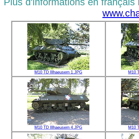
Plus d'informations en français 
www.char
M10 TD Illhaeusern 1.JPG
M10 T
M10 TD Illhaeusern 4.JPG
M10 T