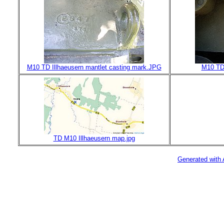
M10 TD Illhaeusern mantlet casting mark.JPG
M10 TD 
TD M10 Illhaeusern map.jpg
Generated with