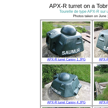
APX-R turret on a Tobr
Tourelle de type APX-R sur 
Photos taken on June 
APX-R turret Canisy 1.JPG
APX-R
APX-R turret Canisy 4.JPG
APX-R