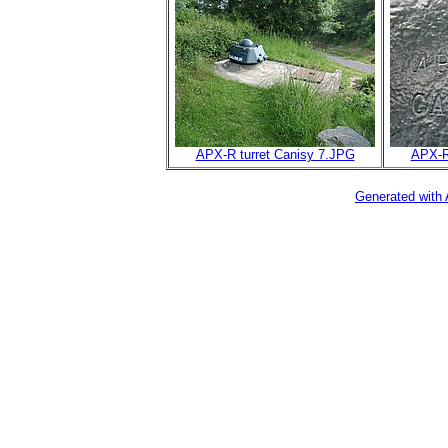
APX-R turret Canisy 7.JPG
APX-R
Generated with