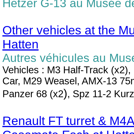
Hetzer G-13 au Musée de 
Other vehicles at the M
Hatten
Autres véhicules au Musé
Vehicles : M3 Half-Track (x2)
Car, M29 Weasel, AMX-13 75
)
Panzer 68 (x2
,
Spz 11-2 Kur
Renault FT turret &
M4A