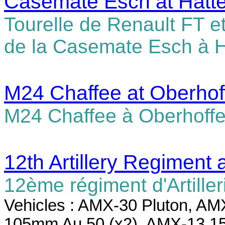
Casemate Esch at Hatt
Tourelle de Renault FT e
de la Casemate Esch à H
M24 Chaffee at Oberho
M24 Chaffee à Oberhoff
12th Artillery Regiment
12ème régiment d'Artille
Vehicles : AMX-30 Pluton, A
105mm Au 50 (x2), AMX-13 1